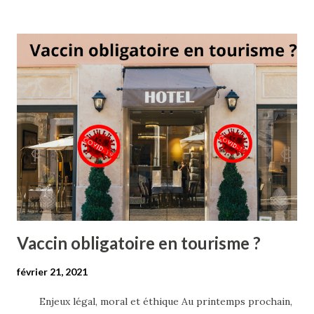
s
s
a
g
e
s
Vaccin obligatoire en tourisme ?
février 21, 2021
Enjeux légal, moral et éthique Au printemps prochain,