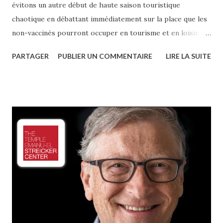
évitons un autre début de haute saison touristique
chaotique en débattant immédiatement sur la place que les
non-vaccinés pourront occuper en tourisme et en loisir.
Israël, pays le plus vacciné au monde avec plus de 50 % de
PARTAGER
PUBLIER UN COMMENTAIRE
LIRE LA SUITE
sa population ayant obtenu au moins 1 dose (et 2,6 millions,
2 doses), patauge là-dedans. Une population d’ailleurs
presque similaire au Québec avec ses 9 millions de citoyens.
Regardons-y de plus près. Les activités de loisirs, depuis
dimanche le 21 février, ouvrent leurs portes, mais
uniquement aux personnes vaccinées. Dans 2 semaines, au
tour des restaurants, salles communes et les conférences.
Seuls les clients avec leurs certificats de vaccination et leur
code QR pourront y être. La politique du gouvernement
israélien est claire : « Quiconque ne sera pas vacciné sera
laissé derrière ! ». On sait que les voyages internationaux
vo...