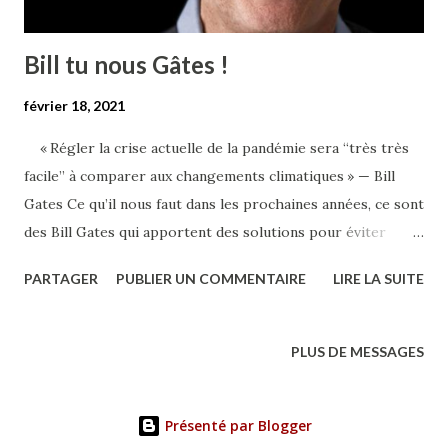
Bill tu nous Gâtes !
février 18, 2021
« Régler la crise actuelle de la pandémie sera “très très
facile” à comparer aux changements climatiques » — Bill
Gates Ce qu’il nous faut dans les prochaines années, ce sont
des Bill Gates qui apportent des solutions pour éviter
l’effondrement de nos sociétés telles que nous les
PARTAGER
PUBLIER UN COMMENTAIRE
LIRE LA SUITE
connaissons. J’ai assisté mardi soir en direct de New York à
une première rencontre d’une tournée mondiale avec Bill
Gates, le 4è personne la plus riche de la planète. Il lançait
PLUS DE MESSAGES
son nouveau livre « How to Avoid a Climate Disaster ».
C’est le même Gates qui tenta en 2015, en vain, de nous
Présenté par Blogger
alerter sur le risque élevé de pandémies dans le futur… On